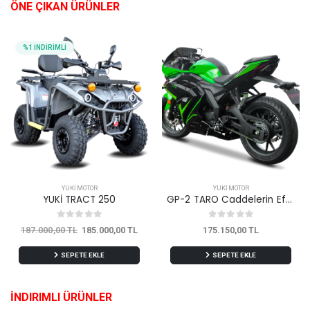
ÖNE ÇIKAN ÜRÜNLER
%1 İNDİRİMLİ
YUKİ MOTOR
YUKİ MOTOR
YUKİ TRACT 250
GP-2 TARO Caddelerin Efendisi...
187.000,00 TL
185.000,00 TL
175.150,00 TL
SEPETE EKLE
SEPETE EKLE
İNDIRIMLI ÜRÜNLER