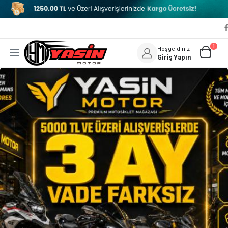
1
Hoşgeldiniz
Giriş Yapın