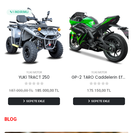
%1 İNDİRİMLİ
YUKİ MOTOR
YUKİ MOTOR
YUKİ TRACT 250
GP-2 TARO Caddelerin Efendisi...
187.000,00 TL
185.000,00 TL
175.150,00 TL
SEPETE EKLE
SEPETE EKLE
BLOG