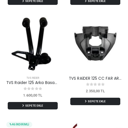
SEPETE EKLE
SEPETE EKLE
TVS RAİDER 125 CC FAR ARKA KAPAK
TVS RİDER
TVS Raider 125 Arka Basamak Braketi Sağ Orijinal
2.350,00 TL
1.600,00 TL
SEPETE EKLE
SEPETE EKLE
%46 İNDİRİMLİ