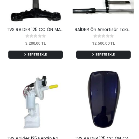
TVS RAİDER 125 CC ÖN MAŞA ORJİNAL
RAİDER Ön Amortisör Takım ALT Rot ile beraber
3.200,00 TL
12.500,00 TL
SEPETE EKLE
SEPETE EKLE
TVS Raider 125 Benzin Pompası Orijinal
TVS RAİDER 125 CC ÖN ÇAMURLUK MAVİ ORJİNAL