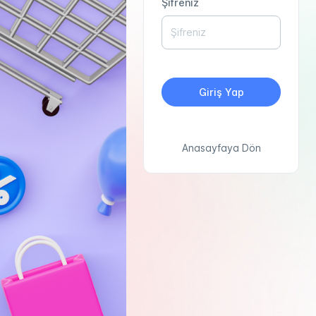
Şifreniz
Giriş Yap
Anasayfaya Dön